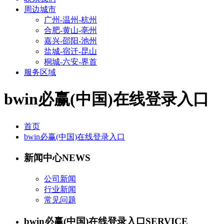
周边城市
广州-温州-杭州
合肥-黄山-亳州
嘉兴-邵阳-池州
盐城-宿迁-昆山
桐城-六安-界首
服务区域
bwin必赢(中国)在线登录入口
首页
bwin必赢(中国)在线登录入口
新闻中心
NEWS
公司新闻
行业新闻
常见问题
bwin必赢(中国)在线登录入口
SERVICE