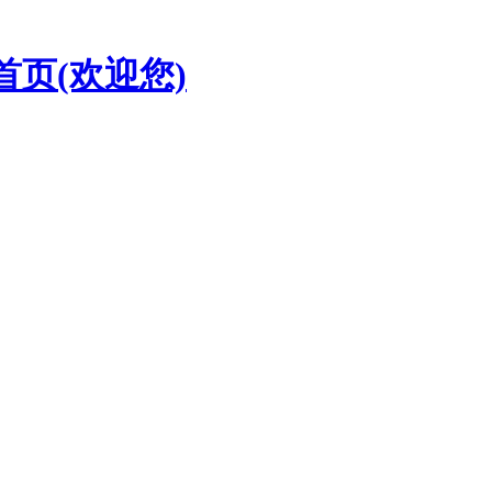
首页(欢迎您)