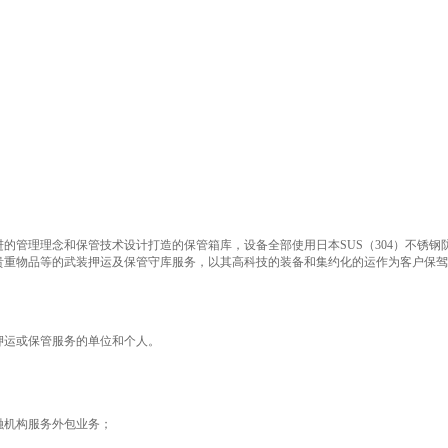
的管理理念和保管技术设计打造的保管箱库，设备全部使用日本SUS（304）不锈钢
重物品等的武装押运及保管守库服务，以其高科技的装备和集约化的运作为客户保驾
运或保管服务的单位和个人。
机构服务外包业务；