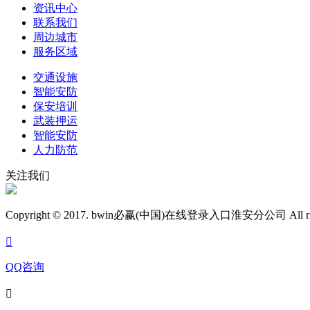
资讯中心
联系我们
周边城市
服务区域
交通设施
智能安防
保安培训
武装押运
智能安防
人力防范
关注我们
Copyright © 2017. bwin必赢(中国)在线登录入口淮安分公司 All right

QQ咨询
