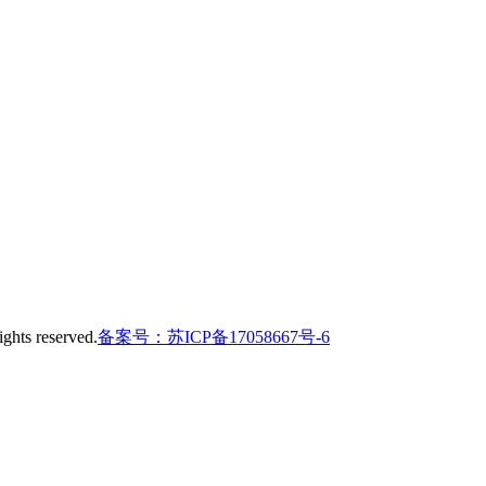
s reserved.
备案号：苏ICP备17058667号-6