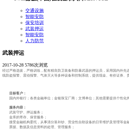
交通设施
智能安防
保安培训
武装押运
智能安防
人力防范
武装押运
2017-10-28
5786次浏览
经过严格选拔，严格训练，配有精良防卫装备和防暴武器的押运员，采用国内外先进
线防盗报警、震动报警、气体灭火等多种设备和控制系统，提供现金、有价证券、贵
目标客户：
国内外银行；各类金融单位；金银珠宝厂商；文博单位；其他需要提供个性化押
服务内容：
武装守护、押运服务；
金库的寄存、保管服务；
接受金融机构委托，从事清分装补钞、营业性自助设备的日常维护及管理等金融
票据、数据及信息资料的处理、管理服务；